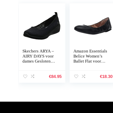
Skechers ARYA –
Amazon Essentials
AIRY DAYS voor
Belice Women’s
dames Gesloten
Ballet Flat voor
teen Ballet Flats
dames Ballet plat
€
84.95
€
18.30