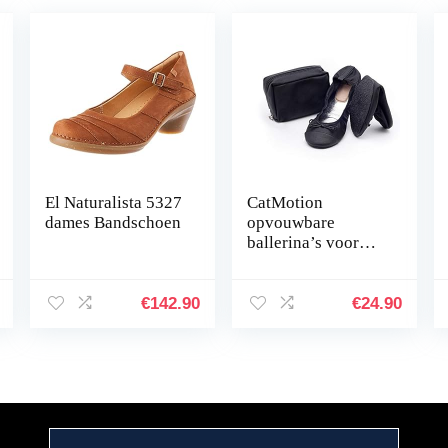
El Naturalista 5327
CatMotion
dames Bandschoen
opvouwbare
ballerina’s voor
dames in de
handtas
€
142.90
€
24.90