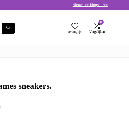
Nieuws en blogs lezen
0
verlanglijst
Vergelijken
ames sneakers.
h