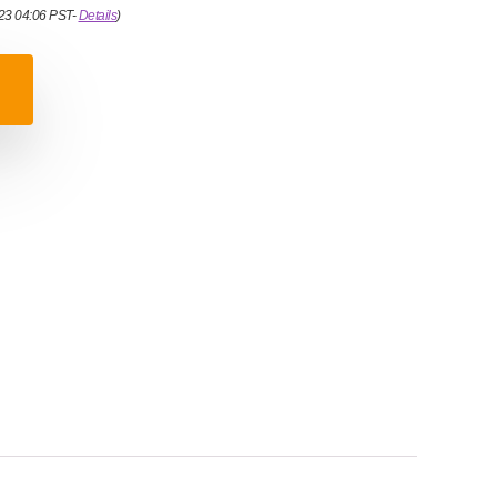
023 04:06 PST-
Details
)