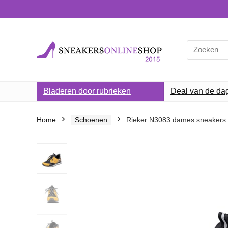
Search
for:
Bladeren door rubrieken
Deal van de da
Home
Schoenen
Rieker N3083 dames sneakers.