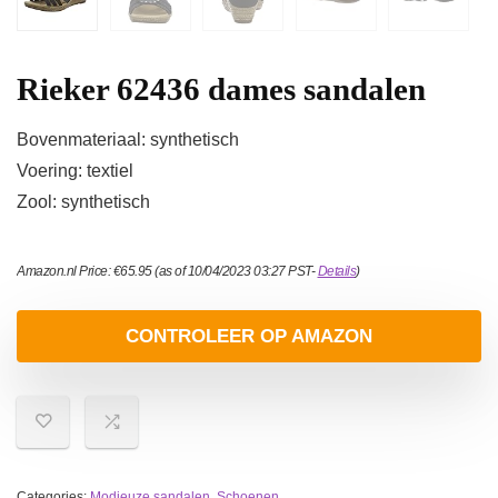
Rieker 62436 dames sandalen
Bovenmateriaal: synthetisch
Voering: textiel
Zool: synthetisch
Amazon.nl Price:
€
65.95
(as of 10/04/2023 03:27 PST-
Details
)
CONTROLEER OP AMAZON
Categories:
Modieuze sandalen
,
Schoenen