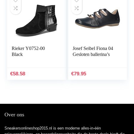
Rieker Y0752-00
Josef Seibel Fiona 04
Black
Gesloten ballerina’s
€
58.58
€
79.95
Over ons
Sneakersonlineshop2015.nl is een moderne alles-in-één