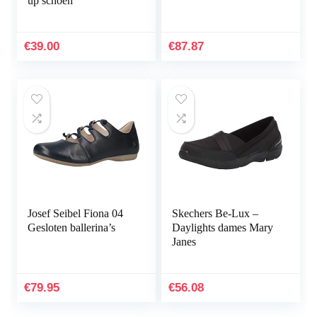
up schoen
€
39.00
€
87.87
Josef Seibel Fiona 04
Skechers Be-Lux –
Gesloten ballerina’s
Daylights dames Mary
Janes
€
79.95
€
56.08