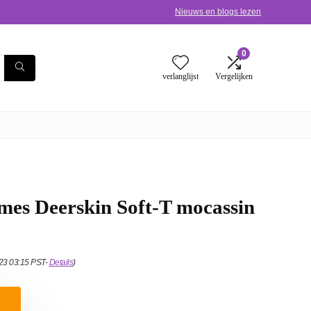
Nieuws en blogs lezen
0
verlanglijst
Vergelijken
es Deerskin Soft-T mocassin
023 03:15 PST-
Details
)