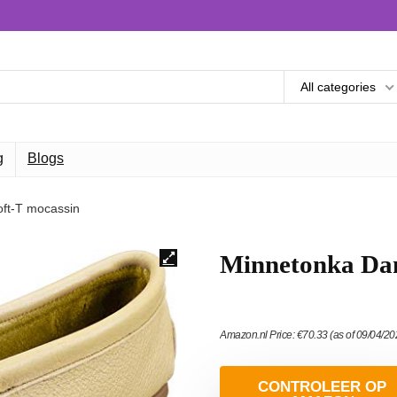
All categories
g
Blogs
ft-T mocassin
Minnetonka Dam
Amazon.nl Price:
€
70.33
(as of 09/04/2
CONTROLEER OP