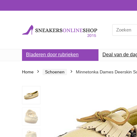
Search
for:
Bladeren door rubrieken
Deal van de da
Home
Schoenen
Minnetonka Dames Deerskin So