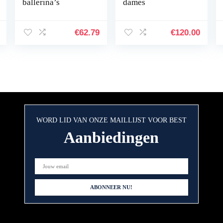
ballerina’s
dames
€
62.79
€
120.00
WORD LID VAN ONZE MAILLIJST VOOR BEST
Aanbiedingen