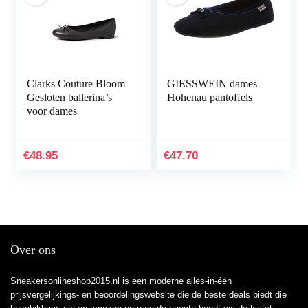
Clarks Couture Bloom
GIESSWEIN dames
Gesloten ballerina’s
Hohenau pantoffels
voor dames
€
48.95
€
47.70
Over ons
Sneakersonlineshop2015.nl is een moderne alles-in-één
prijsvergelijkings- en beoordelingswebsite die de beste deals biedt die