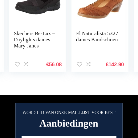
Skechers Be-Lux –
El Naturalista 5327
Daylights dames
dames Bandschoen
Mary Janes
€
56.08
€
142.90
WORD LID VAN ONZE MAILLIJST VOOR BEST
Aanbiedingen