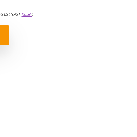
023 03:15 PST-
Details
)