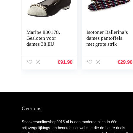
Maripe 830178,
Isotoner Ballerina’s
Gesloten voor
dames pantoffels
dames 38 EU
met grote strik
€
91.90
€
29.90
Over ons
Sneakersonlineshop2015.nl is een moderne alles-in-één
prijsvergelijkings- en beoordelingswebsite die de beste deals