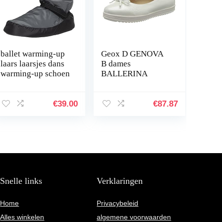
ballet warming-up
Geox D GENOVA
laars laarsjes dans
B dames
warming-up schoen
BALLERINA
€
39.00
€
87.87
Snelle links
Verklaringen
Home
Privacybeleid
Alles winkelen
algemene voorwaarden