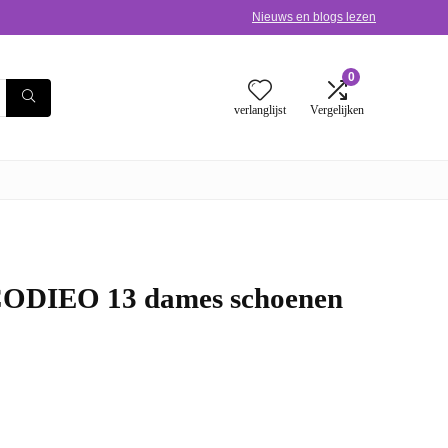
Nieuws en blogs lezen
0
verlanglijst
Vergelijken
CODIEO 13 dames schoenen