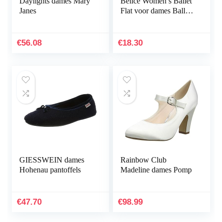
Daylights dames Mary
Belice Women’s Ballet
Janes
Flat voor dames Ballet
plat
€
56.08
€
18.30
GIESSWEIN dames
Rainbow Club
Hohenau pantoffels
Madeline dames Pomp
€
47.70
€
98.99