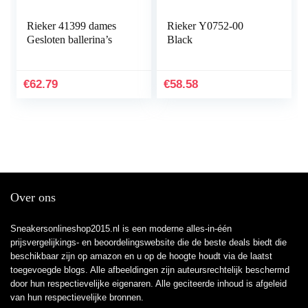
Rieker 41399 dames
Rieker Y0752-00
Gesloten ballerina’s
Black
€
62.79
€
58.58
Over ons
Sneakersonlineshop2015.nl is een moderne alles-in-één
prijsvergelijkings- en beoordelingswebsite die de beste deals biedt die
beschikbaar zijn op amazon en u op de hoogte houdt via de laatst
toegevoegde blogs. Alle afbeeldingen zijn auteursrechtelijk beschermd
door hun respectievelijke eigenaren. Alle geciteerde inhoud is afgeleid
van hun respectievelijke bronnen.