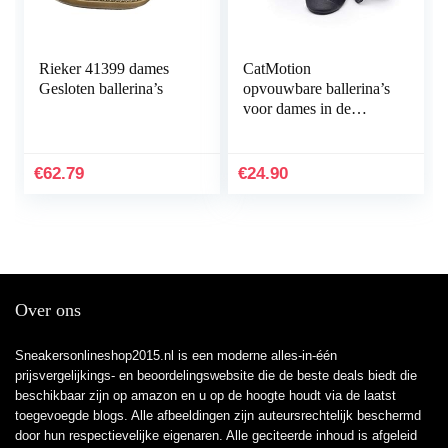
Rieker 41399 dames
CatMotion
Gesloten ballerina’s
opvouwbare ballerina’s
voor dames in de
handtas
€
62.79
€
24.90
Over ons
Sneakersonlineshop2015.nl is een moderne alles-in-één
prijsvergelijkings- en beoordelingswebsite die de beste deals biedt die
beschikbaar zijn op amazon en u op de hoogte houdt via de laatst
toegevoegde blogs. Alle afbeeldingen zijn auteursrechtelijk beschermd
door hun respectievelijke eigenaren. Alle geciteerde inhoud is afgeleid