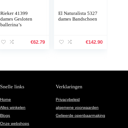
Rieker 41399
El Naturalista 5327
dames Gesloten
dames Bandschoen
ballerina’s
€
62.79
€
142.90
Snelle links
Verklaringen
Home
Privacybeleid
Alles winkelen
algemene voorwaarden
Blogs
Gelieerde openbaarmaking
Onze webshops