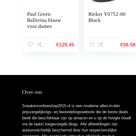
Paul Green
Rieker Y0752-00
Ballerina blauw
Black
voor dames
€
129.45
€
58.58
Over ons
Sneakersonlineshop2015.nl is een moderne alles-in-één
prijsvergelijkings- en beoordelingswebsite die de beste deals
biedt die beschikbaar zijn op amazon en u op de hoogte houdt
via de laatst toegevoegde blogs. Alle afbeeldingen zijn
auteursrechtelijk beschermd door hun respectievelijke