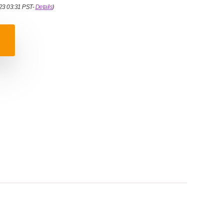
023 03:31 PST-
Details
)