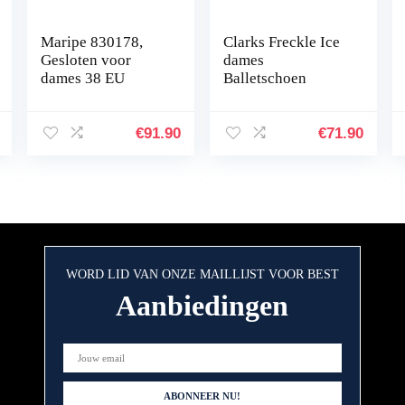
Maripe 830178,
Clarks Freckle Ice
Gesloten voor
dames
dames 38 EU
Balletschoen
€
91.90
€
71.90
WORD LID VAN ONZE MAILLIJST VOOR BEST
Aanbiedingen