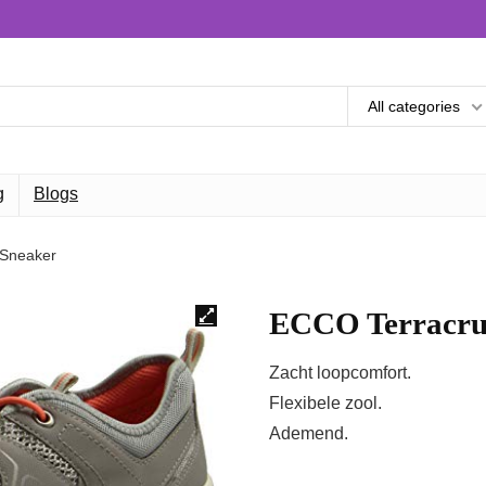
All categories
g
Blogs
 Sneaker
ECCO Terracrui
Zacht loopcomfort.
Flexibele zool.
Ademend.