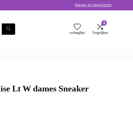
Nieuws en blogs lezen
0
verlanglijst
Vergelijken
se Lt W dames Sneaker