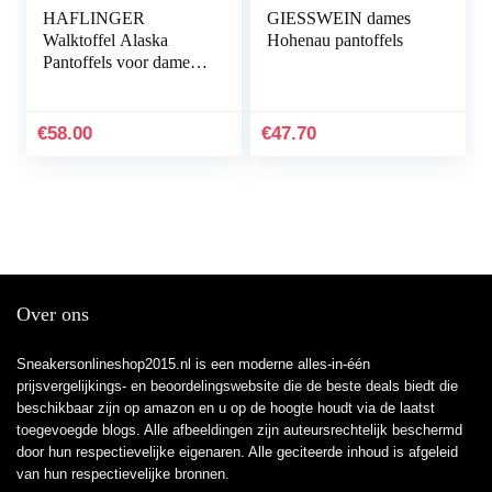
HAFLINGER
GIESSWEIN dames
Walktoffel Alaska
Hohenau pantoffels
Pantoffels voor dames,
zwart
€
58.00
€
47.70
Over ons
Sneakersonlineshop2015.nl is een moderne alles-in-één
prijsvergelijkings- en beoordelingswebsite die de beste deals biedt die
beschikbaar zijn op amazon en u op de hoogte houdt via de laatst
toegevoegde blogs. Alle afbeeldingen zijn auteursrechtelijk beschermd
door hun respectievelijke eigenaren. Alle geciteerde inhoud is afgeleid
van hun respectievelijke bronnen.