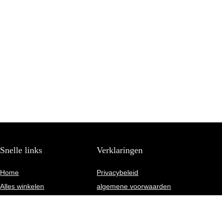
Snelle links
Verklaringen
Home
Privacybeleid
Alles winkelen
algemene voorwaarden
Blogs
Gelieerde openbaarmaking
Onze webshops