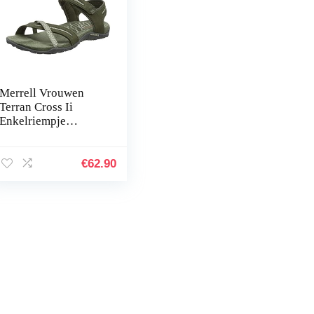
Merrell Vrouwen
Terran Cross Ii
Enkelriempje
Sandalen
€
62.90