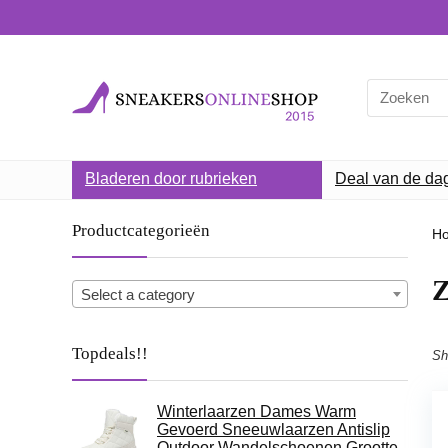
Search
for:
Bladeren door rubrieken
Deal van de da
Productcategorieën
H
Z
Select a category
Topdeals!!
Sh
Winterlaarzen Dames Warm
Gevoerd Sneeuwlaarzen Antislip
Outdoor Wandelschoenen Grootte