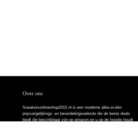
Over ons
Sneakersonlineshop2015.nl is een moderne alles-in-één
prijsvergelijkings- en beoordelingswebsite die de beste deals
biedt die beschikbaar zijn op amazon en u op de hoogte houdt
via de laatst toegevoegde blogs. Alle afbeeldingen zijn
auteursrechtelijk beschermd door hun respectievelijke