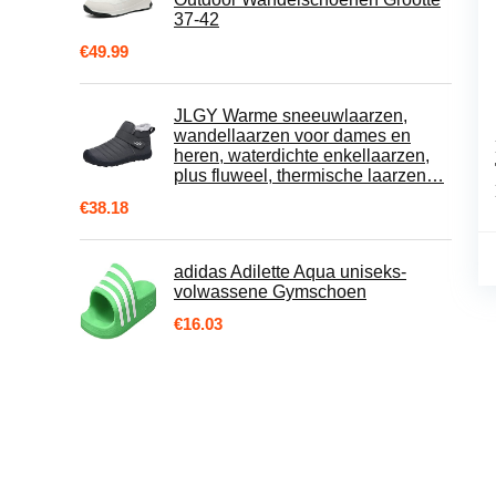
37-42
€
49.99
JLGY Warme sneeuwlaarzen,
wandellaarzen voor dames en
heren, waterdichte enkellaarzen,
plus fluweel, thermische laarzen…
€
38.18
adidas Adilette Aqua uniseks-
volwassene Gymschoen
€
16.03