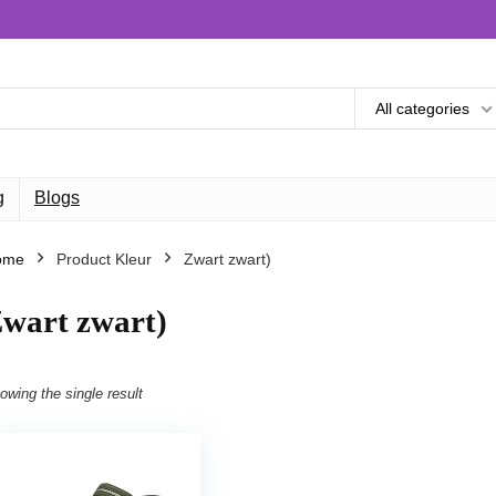
All categories
g
Blogs
ome
Product Kleur
Zwart zwart)
wart zwart)
owing the single result