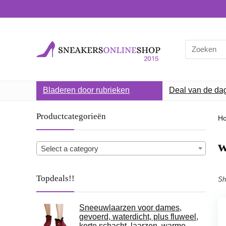
Search
for:
Bladeren door rubrieken
Deal van de da
Productcategorieën
H
w
Select a category
Topdeals!!
Sh
Sneeuwlaarzen voor dames,
gevoerd, waterdicht, plus fluweel,
korte schacht, laarzen, warme