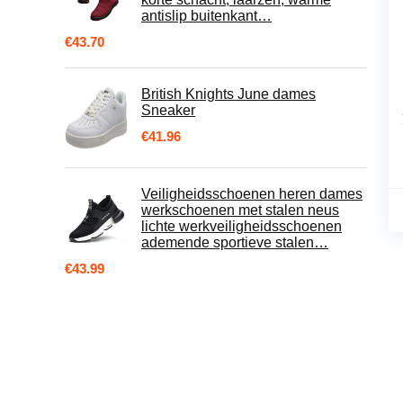
antislip buitenkant…
€
43.70
British Knights June dames
Sneaker
€
41.96
Veiligheidsschoenen heren dames
werkschoenen met stalen neus
lichte werkveiligheidsschoenen
ademende sportieve stalen…
€
43.99