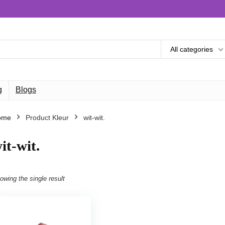
All categories
g
Blogs
ome
Product Kleur
wit-wit.
it-wit.
owing the single result