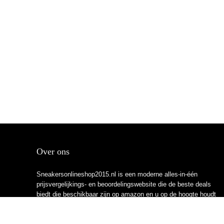
Over ons
Sneakersonlineshop2015.nl is een moderne alles-in-één
prijsvergelijkings- en beoordelingswebsite die de beste deals
biedt die beschikbaar zijn op amazon en u op de hoogte houdt
via de laatst toegevoegde blogs. Alle afbeeldingen zijn
auteursrechtelijk beschermd door hun respectievelijke