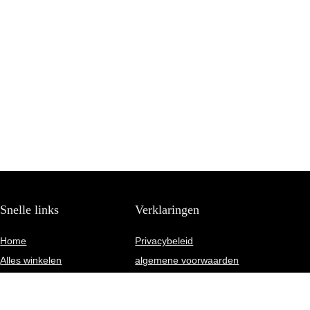
Snelle links
Verklaringen
Home
Privacybeleid
Alles winkelen
algemene voorwaarden
Blogs
Gelieerde openbaarmaking
Onze webshops