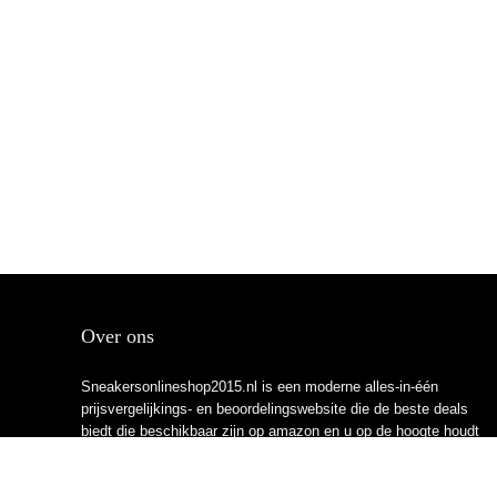
Over ons
Sneakersonlineshop2015.nl is een moderne alles-in-één
prijsvergelijkings- en beoordelingswebsite die de beste deals
biedt die beschikbaar zijn op amazon en u op de hoogte houdt
via de laatst toegevoegde blogs. Alle afbeeldingen zijn
auteursrechtelijk beschermd door hun respectievelijke