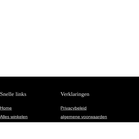
Snelle links
Verklaringen
Home
Privacybeleid
Alles winkelen
algemene voorwaarden
Blogs
Gelieerde openbaarmaking
Onze webshops