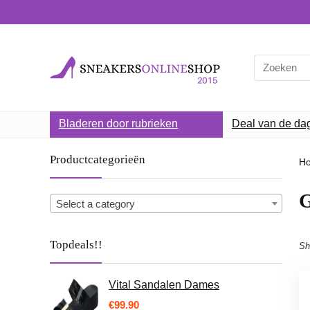
Search
for:
Bladeren door rubrieken
Deal van de da
Productcategorieën
H
G
Select a category
Topdeals!!
Sh
Vital Sandalen Dames
€
99.90