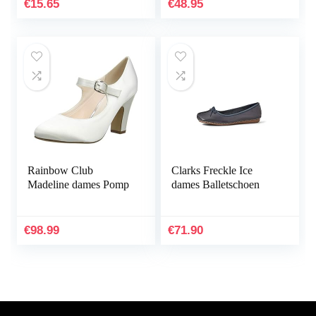
€
15.65
€
48.95
Rainbow Club
Clarks Freckle Ice
Madeline dames Pomp
dames Balletschoen
€
98.99
€
71.90