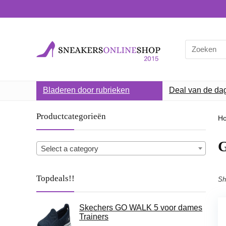
Search
for:
Bladeren door rubrieken
Deal van de da
Productcategorieën
H
G
Select a category
Topdeals!!
Sh
Skechers GO WALK 5 voor dames
Trainers