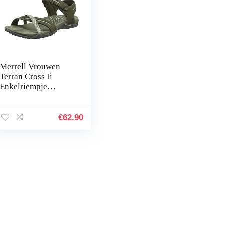
Merrell Vrouwen
Terran Cross Ii
Enkelriempje
Sandalen
€
62.90