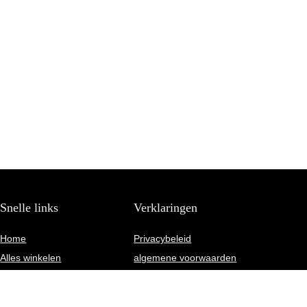
Snelle links
Verklaringen
Home
Privacybeleid
Alles winkelen
algemene voorwaarden
Blogs
Gelieerde openbaarmaking
Onze webshops