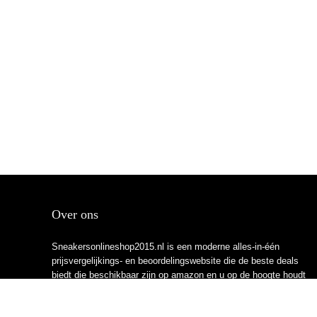
Over ons
Sneakersonlineshop2015.nl is een moderne alles-in-één
prijsvergelijkings- en beoordelingswebsite die de beste deals
biedt die beschikbaar zijn op amazon en u op de hoogte houdt
via de laatst toegevoegde blogs. Alle afbeeldingen zijn
auteursrechtelijk beschermd door hun respectievelijke