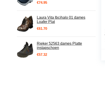
€
74.95
Laura Vita Ibcihalo 01 dames
Loafer Plat
€
61.70
Rieker 52563 dames Platte
instapschoen
€
57.32