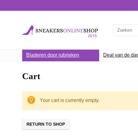
Search
for:
Bladeren door rubrieken
Deal van de da
Cart
Your cart is currently empty.
RETURN TO SHOP