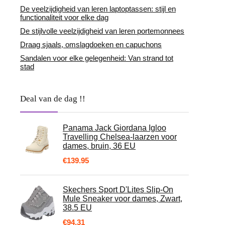
De veelzijdigheid van leren laptoptassen: stijl en
functionaliteit voor elke dag
De stijlvolle veelzijdigheid van leren portemonnees
Draag sjaals, omslagdoeken en capuchons
Sandalen voor elke gelegenheid: Van strand tot
stad
Deal van de dag !!
Panama Jack Giordana Igloo
Travelling Chelsea-laarzen voor
dames, bruin, 36 EU
€
139.95
Skechers Sport D'Lites Slip-On
Mule Sneaker voor dames, Zwart,
38.5 EU
€
94.31