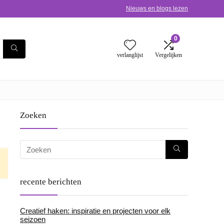
Nieuws en blogs lezen
0
verlanglijst
Vergelijken
Zoeken
recente berichten
Creatief haken: inspiratie en projecten voor elk
seizoen