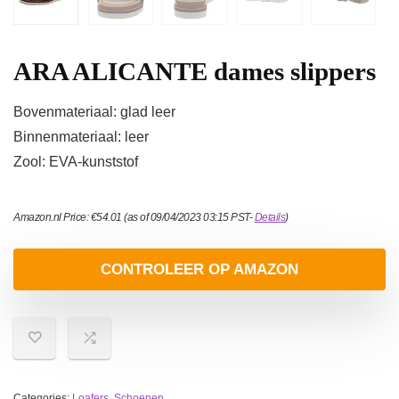
ARA ALICANTE dames slippers
Bovenmateriaal: glad leer
Binnenmateriaal: leer
Zool: EVA-kunststof
Amazon.nl Price:
€
54.01
(as of 09/04/2023 03:15 PST-
Details
)
CONTROLEER OP AMAZON
Categories:
Loafers
,
Schoenen