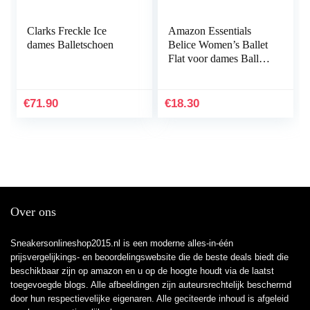
Clarks Freckle Ice
Amazon Essentials
dames Balletschoen
Belice Women’s Ballet
Flat voor dames Ballet
plat
€
71.90
€
18.30
Over ons
Sneakersonlineshop2015.nl is een moderne alles-in-één
prijsvergelijkings- en beoordelingswebsite die de beste deals biedt die
beschikbaar zijn op amazon en u op de hoogte houdt via de laatst
toegevoegde blogs. Alle afbeeldingen zijn auteursrechtelijk beschermd
door hun respectievelijke eigenaren. Alle geciteerde inhoud is afgeleid