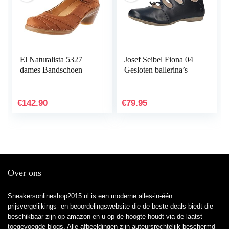
El Naturalista 5327
Josef Seibel Fiona 04
dames Bandschoen
Gesloten ballerina’s
€
142.90
€
79.95
Over ons
Sneakersonlineshop2015.nl is een moderne alles-in-één
prijsvergelijkings- en beoordelingswebsite die de beste deals biedt die
beschikbaar zijn op amazon en u op de hoogte houdt via de laatst
toegevoegde blogs. Alle afbeeldingen zijn auteursrechtelijk beschermd