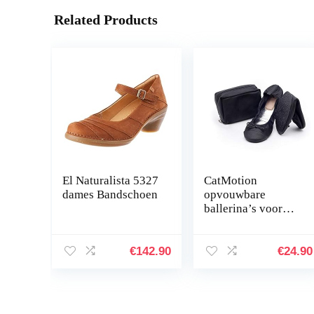
Related Products
El Naturalista 5327
CatMotion
dames Bandschoen
opvouwbare
ballerina’s voor
dames in de
handtas
€
142.90
€
24.90