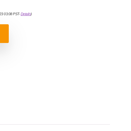
023 03:08 PST-
Details
)