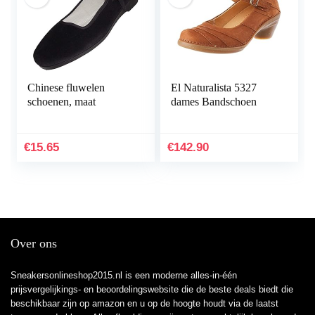
Chinese fluwelen
El Naturalista 5327
schoenen, maat
dames Bandschoen
€
15.65
€
142.90
Over ons
Sneakersonlineshop2015.nl is een moderne alles-in-één
prijsvergelijkings- en beoordelingswebsite die de beste deals biedt die
beschikbaar zijn op amazon en u op de hoogte houdt via de laatst