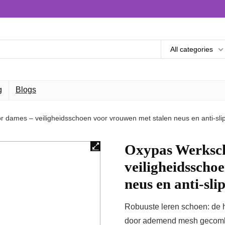
All categories
g
Blogs
dames – veiligheidsschoen voor vrouwen met stalen neus en anti-sli
Oxypas Werksch
veiligheidsscho
neus en anti-sl
Robuuste leren schoen: de 
door ademend mesh gecombin