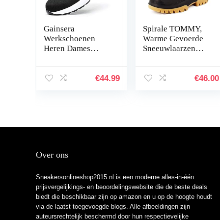
Gainsera
Spirale TOMMY,
Werkschoenen
Warme Gevoerde
Heren Dames
Sneeuwlaarzen
Lichtgewicht
Voor Heren, Groen,
Veiligheidsschoene
38 EU
n Stalen Neus
€
44.99
€
46.00
Ademende
Beschermende
Sneakers
Over ons
Sneakersonlineshop2015.nl is een moderne alles-in-één
prijsvergelijkings- en beoordelingswebsite die de beste deals
biedt die beschikbaar zijn op amazon en u op de hoogte houdt
via de laatst toegevoegde blogs. Alle afbeeldingen zijn
auteursrechtelijk beschermd door hun respectievelijke