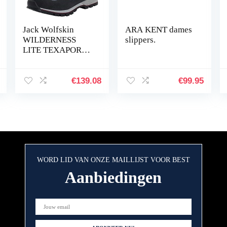
Jack Wolfskin
ARA KENT dames
WILDERNESS
slippers.
LITE TEXAPORE
MID W dames
trekking- &
wandellaarzen
€
139.08
€
99.95
WORD LID VAN ONZE MAILLIJST VOOR BEST
Aanbiedingen