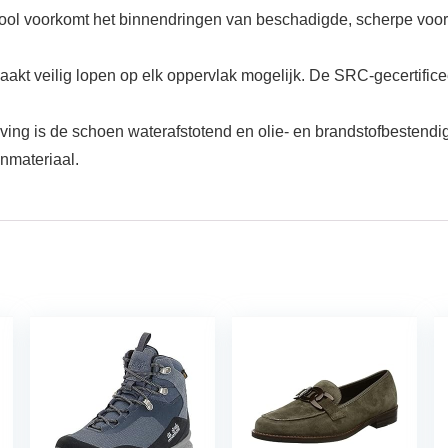
nzool voorkomt het binnendringen van beschadigde, scherpe voorw
aakt veilig lopen op elk oppervlak mogelijk. De SRC-gecertificee
ing is de schoen waterafstotend en olie- en brandstofbestendig
nmateriaal.