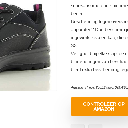
schokabsorberende binnenzo
benen.
Bescherming tegen overstro
apparaten? Dan bescherm je 
ingewerkte stalen kap, die 
S3.
Veiligheid bij elke stap: de
binnendringen van beschadig
biedt extra bescherming teg
Amazon.nl Price:
€
38.12
(as of 09/04/2
CONTROLEER OP
AMAZON