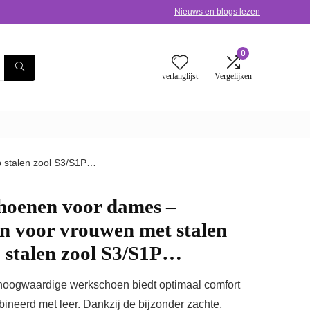
Nieuws en blogs lezen
0
verlanglijst
Vergelijken
p stalen zool S3/S1P…
oenen voor dames –
en voor vrouwen met stalen
ip stalen zool S3/S1P…
hoogwaardige werkschoen biedt optimaal comfort
eerd met leer. Dankzij de bijzonder zachte,