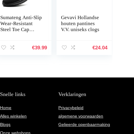
Sumateng Anti-Slip
Gevavi Hollandse
Wear-Resistant
houten pantines
Steel Toe Cap
V.V. uniseks clogs
Veiligheidsschoene
n Heren Dames
Anti-Punctuur
€
39.99
€
24.04
Sport
Lichtgewicht…
Snelle links
Verklaringen
Home
Privacybeleid
Alles winkelen
algemene voorwaarden
Blogs
Gelieerde openbaarmaking
Onze webshops