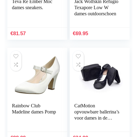
Teva Re Ember Moc
Jack Wolfskin Refugio
dames sneakers.
Texapore Low W
dames outdoorschoen
€
81.57
€
69.95
Rainbow Club
CatMotion
Madeline dames Pomp
opvouwbare ballerina’s
voor dames in de
handtas