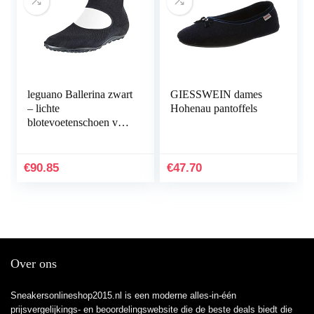
leguano Ballerina zwart
GIESSWEIN dames
– lichte
Hohenau pantoffels
blotevoetenschoen voor
dames
€
90.85
€
47.70
Over ons
Sneakersonlineshop2015.nl is een moderne alles-in-één
prijsvergelijkings- en beoordelingswebsite die de beste deals biedt die