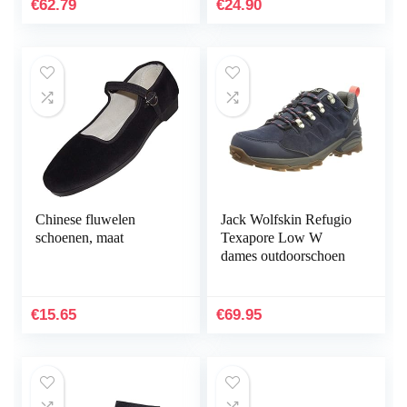
€
62.79
€
24.90
Chinese fluwelen
Jack Wolfskin Refugio
schoenen, maat
Texapore Low W
dames outdoorschoen
€
15.65
€
69.95