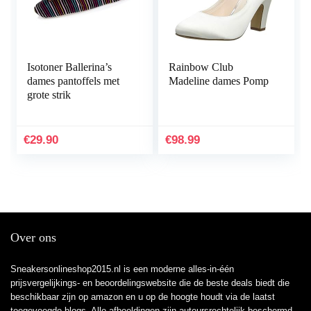
Isotoner Ballerina’s
Rainbow Club
dames pantoffels met
Madeline dames Pomp
grote strik
€
29.90
€
98.99
Over ons
Sneakersonlineshop2015.nl is een moderne alles-in-één
prijsvergelijkings- en beoordelingswebsite die de beste deals biedt die
beschikbaar zijn op amazon en u op de hoogte houdt via de laatst
toegevoegde blogs. Alle afbeeldingen zijn auteursrechtelijk beschermd