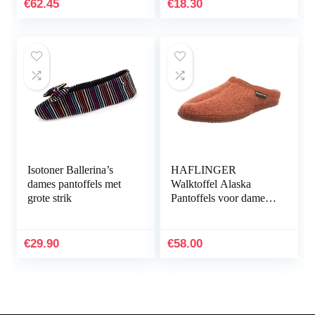
€
62.45
€
18.30
Isotoner Ballerina’s
HAFLINGER
dames pantoffels met
Walktoffel Alaska
grote strik
Pantoffels voor dames,
zwart
€
29.90
€
58.00