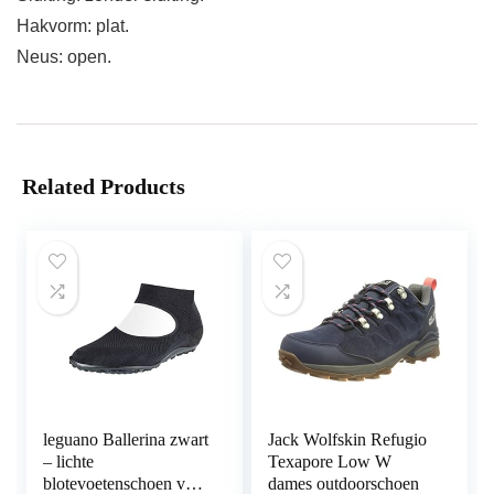
Hakvorm: plat.
Neus: open.
Related Products
leguano Ballerina zwart
Jack Wolfskin Refugio
– lichte
Texapore Low W
blotevoetenschoen voor
dames outdoorschoen