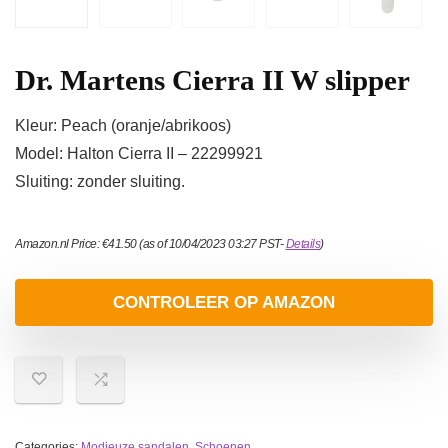
Dr. Martens Cierra II W slipper
Kleur: Peach (oranje/abrikoos)
Model: Halton Cierra II – 22299921
Sluiting: zonder sluiting.
Amazon.nl Price:
€
41.50
(as of 10/04/2023 03:27 PST-
Details
)
CONTROLEER OP AMAZON
Categories:
Modieuze sandalen
,
Schoenen