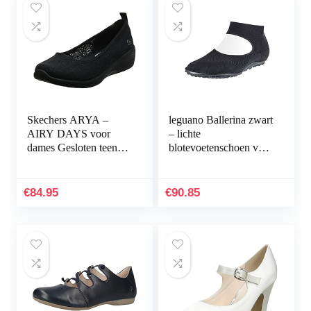
Skechers ARYA –
leguano Ballerina zwart
AIRY DAYS voor
– lichte
dames Gesloten teen
blotevoetenschoen voor
Ballet Flats
dames
€
84.95
€
90.85