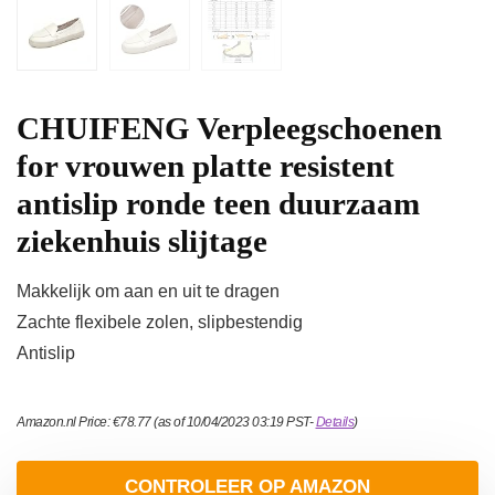
CHUIFENG Verpleegschoenen
for vrouwen platte resistent
antislip ronde teen duurzaam
ziekenhuis slijtage
Makkelijk om aan en uit te dragen
Zachte flexibele zolen, slipbestendig
Antislip
Amazon.nl Price:
€
78.77
(as of 10/04/2023 03:19 PST-
Details
)
CONTROLEER OP AMAZON