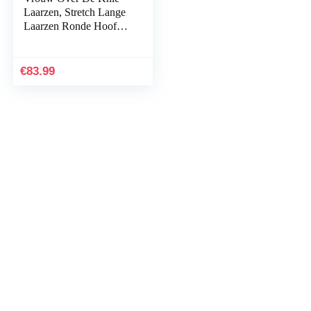
Laarzen, Stretch Lange
Laarzen Ronde Hoofd
Chunky Hak Slip-on
Winter Hoge Hak Voor
Het Dagelijks…
€
83.99