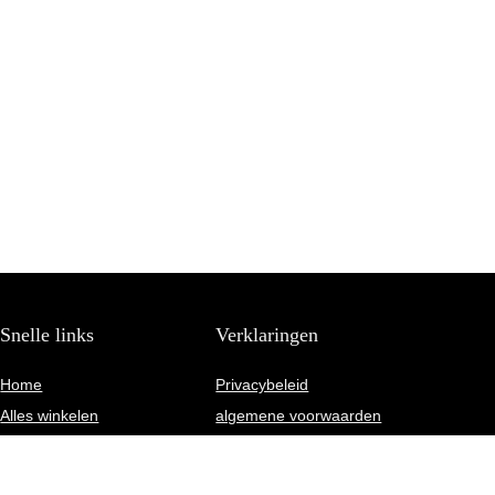
Snelle links
Verklaringen
Home
Privacybeleid
Alles winkelen
algemene voorwaarden
Blogs
Gelieerde openbaarmaking
Onze webshops