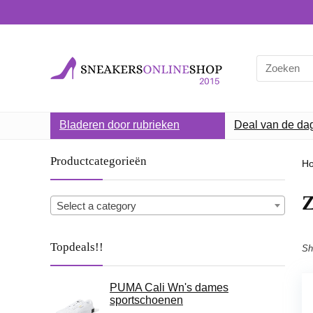
Search
for:
Bladeren door rubrieken
Deal van de da
Productcategorieën
H
Z
Select a category
Topdeals!!
Sh
PUMA Cali Wn's dames
sportschoenen