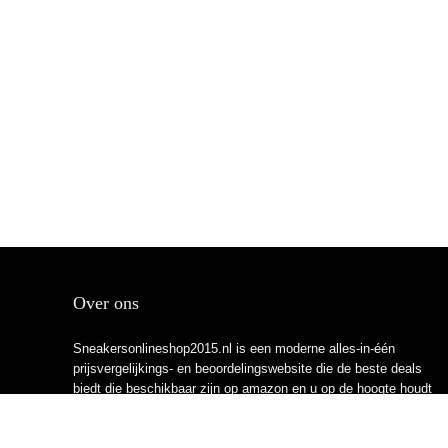
Over ons
Sneakersonlineshop2015.nl is een moderne alles-in-één
prijsvergelijkings- en beoordelingswebsite die de beste deals
biedt die beschikbaar zijn op amazon en u op de hoogte houdt
via de laatst toegevoegde blogs. Alle afbeeldingen zijn
auteursrechtelijk beschermd door hun respectievelijke