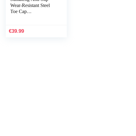
Wear-Resistant Steel
Toe Cap
Veiligheidsschoenen
Heren Dames Anti-
Punctuur Sport
€
39.99
Lichtgewicht…