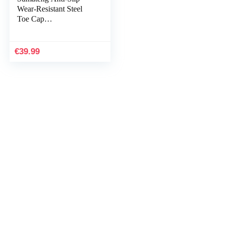
Wear-Resistant Steel
Toe Cap
Veiligheidsschoenen
Heren Dames Anti-
Punctuur Sport
€
39.99
Lichtgewicht…