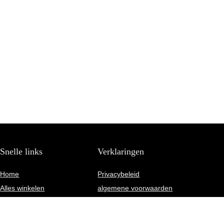
Snelle links
Verklaringen
Home
Privacybeleid
Alles winkelen
algemene voorwaarden
Blogs
Gelieerde openbaarmaking
Onze webshops