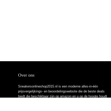
Over ons
Sneakersonlineshop2015.nl is een moderne alles-in-één
prijsvergelijkings- en beoordelingswebsite die de beste deals
biedt die beschikbaar zijn op amazon en u op de hoogte houdt
via de laatst toegevoegde blogs. Alle afbeeldingen zijn
auteursrechtelijk beschermd door hun respectievelijke