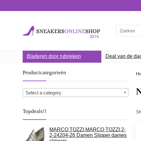
Search
for:
Bladeren door rubrieken
Deal van de da
Productcategorieën
H
N
Select a category
Topdeals!!
Sh
MARCO TOZZI MARCO TOZZI 2-
2-24204-26 Damen Slipper dames
slippers