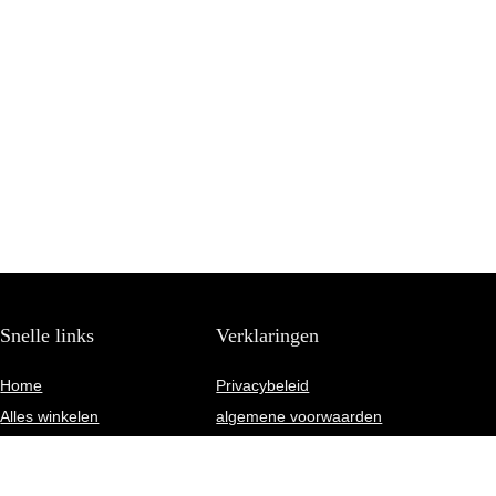
Snelle links
Verklaringen
Home
Privacybeleid
Alles winkelen
algemene voorwaarden
Blogs
Gelieerde openbaarmaking
Onze webshops