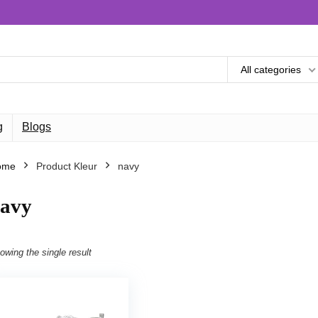
All categories
g
Blogs
ome
Product Kleur
navy
avy
owing the single result