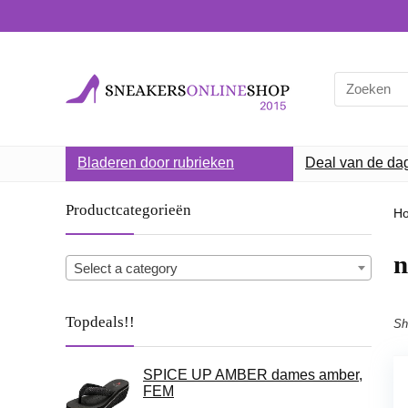
Search
for:
Bladeren door rubrieken
Deal van de da
Productcategorieën
H
n
Select a category
Topdeals!!
Sh
SPICE UP AMBER dames amber,
FEM