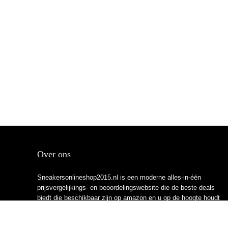
Over ons
Sneakersonlineshop2015.nl is een moderne alles-in-één
prijsvergelijkings- en beoordelingswebsite die de beste deals
biedt die beschikbaar zijn op amazon en u op de hoogte houdt
via de laatst toegevoegde blogs. Alle afbeeldingen zijn
auteursrechtelijk beschermd door hun respectievelijke