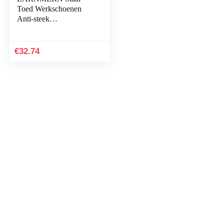
Toed Werkschoenen
Anti-steek
Veiligheidsschoen
Heren Dames
Lichtgewicht Slip
€
32.74
Bestendig LM33