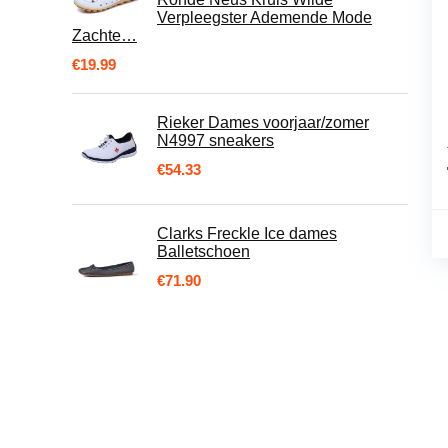
Verpleegster Ademende Mode
Zachte…
€
19.99
Rieker Dames voorjaar/zomer
N4997 sneakers
€
54.33
Clarks Freckle Ice dames
Balletschoen
€
71.90