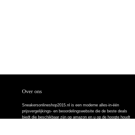
Over ons
Sneakersonlineshop2015.nl is een moderne alles-in-één
prijsvergelijkings- en beoordelingswebsite die de beste deals
biedt die beschikbaar zijn op amazon en u op de hoogte houdt
via de laatst toegevoegde blogs. Alle afbeeldingen zijn
auteursrechtelijk beschermd door hun respectievelijke