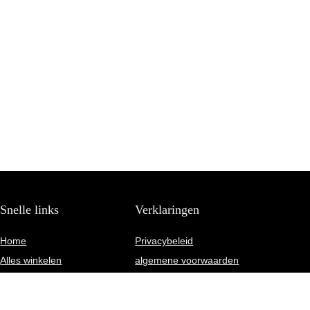
Snelle links
Verklaringen
Home
Privacybeleid
Alles winkelen
algemene voorwaarden
Blogs
Gelieerde openbaarmaking
Onze webshops