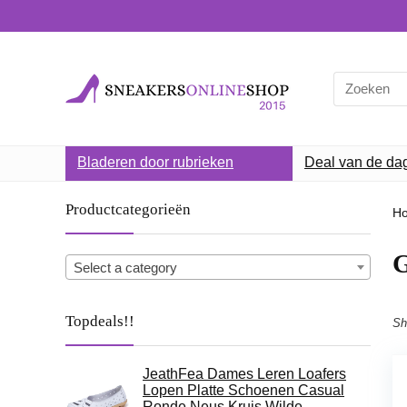
Search
for:
Bladeren door rubrieken
Deal van de da
Productcategorieën
H
G
Select a category
Topdeals!!
Sh
JeathFea Dames Leren Loafers
Lopen Platte Schoenen Casual
Ronde Neus Kruis Wilde