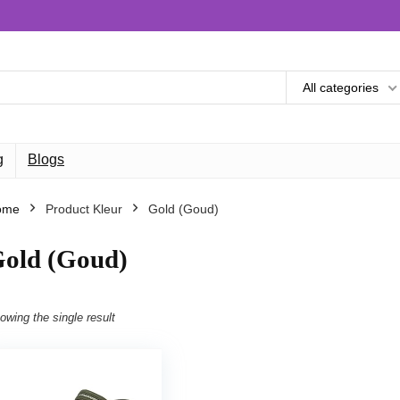
All categories
g
Blogs
ome
Product Kleur
Gold (Goud)
old (Goud)
owing the single result