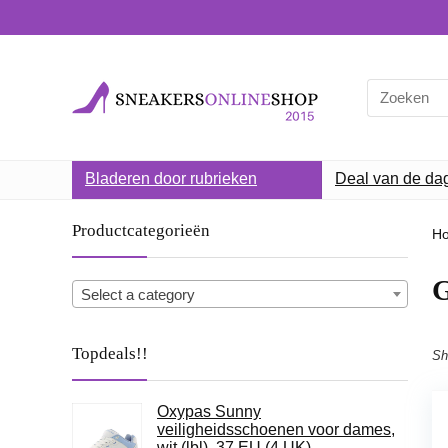
Search
for:
Bladeren door rubrieken
Deal van de da
Productcategorieën
H
G
Select a category
Topdeals!!
Sh
Oxypas Sunny
veiligheidsschoenen voor dames,
wit (lbl), 37 EU (4 UK)