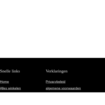
Snelle links
Verklaringen
Home
Privacybeleid
Alles winkelen
algemene voorwaarden
Blogs
Gelieerde openbaarmaking
Onze webshops