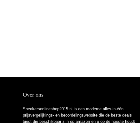
Over ons
Sneakersonlineshop2015.nl is een moderne alles-in-één
prijsvergelijkings- en beoordelingswebsite die de beste deals
biedt die beschikbaar zijn op amazon en u op de hoogte houdt
via de laatst toegevoegde blogs. Alle afbeeldingen zijn
auteursrechtelijk beschermd door hun respectievelijke