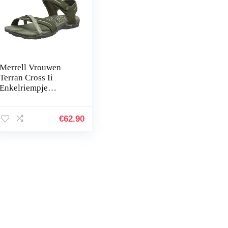
Merrell Vrouwen
Terran Cross Ii
Enkelriempje
Sandalen
€
62.90