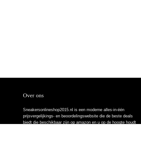
Over ons
Sneakersonlineshop2015.nl is een moderne alles-in-één
prijsvergelijkings- en beoordelingswebsite die de beste deals
biedt die beschikbaar zijn op amazon en u op de hoogte houdt
via de laatst toegevoegde blogs. Alle afbeeldingen zijn
auteursrechtelijk beschermd door hun respectievelijke