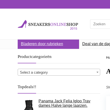
Search
for:
Bladeren door rubrieken
Deal van de da
Productcategorieën
H
Select a category
Topdeals!!
Sh
Panama Jack Felia Igloo Trav
dames Halve lange laarzen.