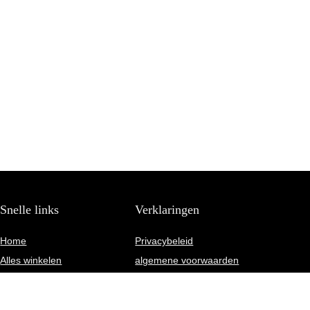
Snelle links
Verklaringen
Home
Privacybeleid
Alles winkelen
algemene voorwaarden
Blogs
Gelieerde openbaarmaking
Onze webshops