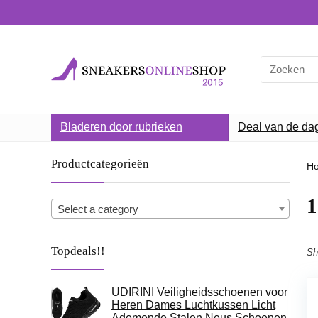
Search
for:
Bladeren door rubrieken
Deal van de da
Productcategorieën
H
1
Select a category
Topdeals!!
Sh
UDIRINI Veiligheidsschoenen voor
Heren Dames Luchtkussen Licht
Ademende Stalen Neus Schoenen