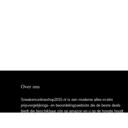
Over ons
Sneakersonlineshop2015.nl is een moderne alles-in-één
prijsvergelijkings- en beoordelingswebsite die de beste deals
biedt die beschikbaar zijn op amazon en u op de hoogte houdt
via de laatst toegevoegde blogs. Alle afbeeldingen zijn
auteursrechtelijk beschermd door hun respectievelijke