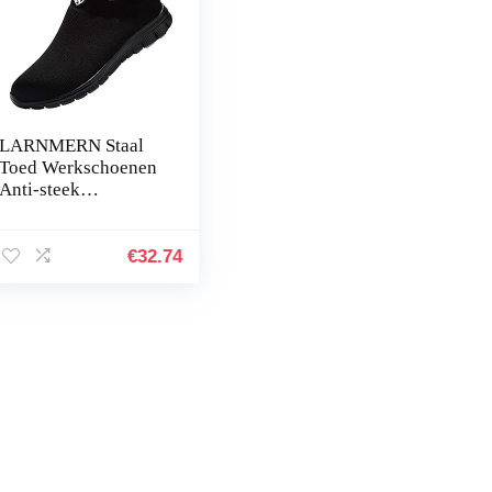
LARNMERN Staal
Toed Werkschoenen
Anti-steek
Veiligheidsschoen
Heren Dames
Lichtgewicht Slip
€
32.74
Bestendig LM33