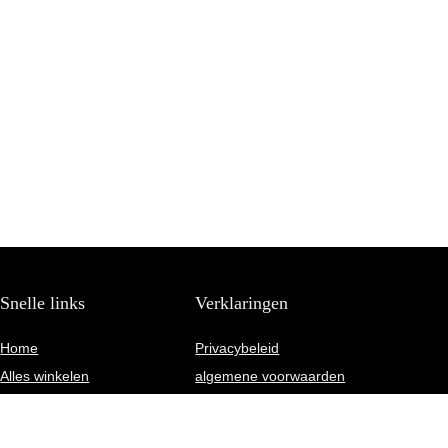
Snelle links
Verklaringen
Home
Privacybeleid
Alles winkelen
algemene voorwaarden
Blogs
Gelieerde openbaarmaking
Onze webshops