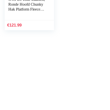
Ronde Hoofd Chunky
Hak Platform Fleece
Liner 14.5cm Winter
Hoge Hak Voor Feest,
Prom, Show (34-43…
€
121.99