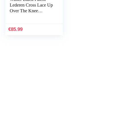
Lederen Cross Lace Up
Over The Knee
Women’s Boots Sexy
Stiletto Nightclub
Damesschoenen,37,Bla
€
85.99
ck