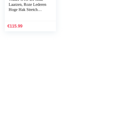
Laarzen, Roze Lederen
Hoge Hak Stretch
Fleece Voering Puntige
Slip-on Vrouw Lange
Laarzen Voor Het…
€
115.99