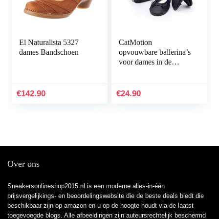
El Naturalista 5327
CatMotion
dames Bandschoen
opvouwbare ballerina’s
voor dames in de
handtas
€
142.90
€
24.90
Over ons
Sneakersonlineshop2015.nl is een moderne alles-in-één
prijsvergelijkings- en beoordelingswebsite die de beste deals biedt die
beschikbaar zijn op amazon en u op de hoogte houdt via de laatst
toegevoegde blogs. Alle afbeeldingen zijn auteursrechtelijk beschermd