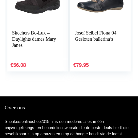
Skechers Be-Lux –
Josef Seibel Fiona 04
Daylights dames Mary
Gesloten ballerina’s
Janes
€
56.08
€
79.95
Over ons
Sneakersonlineshop2015.nl is een moderne alles-in-één
prijsvergelijkings- en beoordelingswebsite die de beste deals biedt die
beschikbaar zijn op amazon en u op de hoogte houdt via de laatst