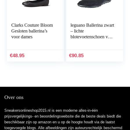
Clarks Couture Bloom
leguano Ballerina zwart
Gesloten ballerina’s
– lichte
voor dames
blotevoetenschoen voor
dames
€
48.95
€
90.85
Over ons
Sneakersonlineshop2015.nl is een moderne alles-in-één
prijsvergelijkings- en beoordelingswebsite die de beste deals biedt die
beschikbaar zijn op amazon en u op de hoogte houdt via de laatst
toegevoegde blogs. Alle afbeeldingen zijn auteursrechtelijk beschermd