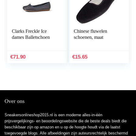
Clarks Freckle Ice
Chinese fluwelen
dames Balletschoen
schoenen, maat
€
71.90
€
15.65
Over ons
Sneakersonlineshop2015.nl is een moderne alles-in-één
prijsvergelijkings- en beoordelingswebsite die de beste deals biedt die
beschikbaar zijn op amazon en u op de hoogte houdt via de laatst
toegevoegde blogs. Alle afbeeldingen zijn auteursrechtelijk beschermd