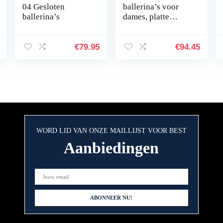
04 Gesloten
ballerina’s voor
ballerina’s
dames, platte
ballerina’s
€
79.95
€
94.45
WORD LID VAN ONZE MAILLIJST VOOR BEST
Aanbiedingen