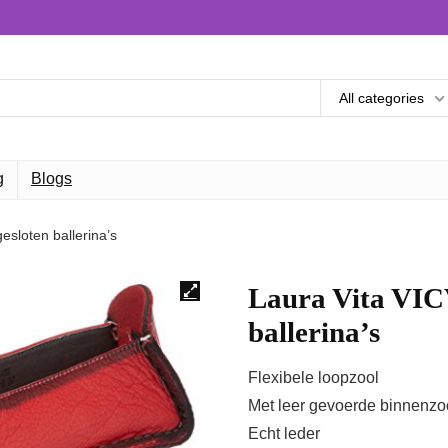
All categories
g
Blogs
sloten ballerina’s
Laura Vita VI
ballerina’s
Flexibele loopzool
Met leer gevoerde binnenzo
Echt leder