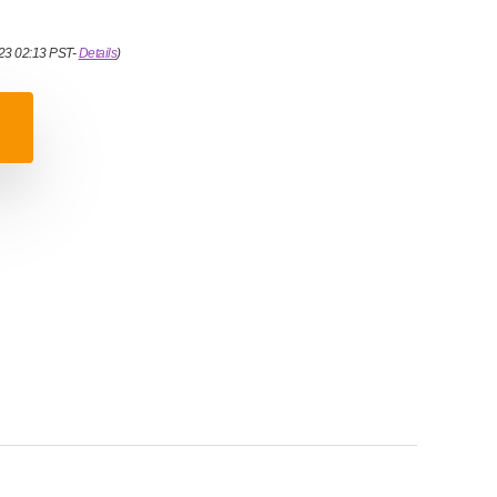
023 02:13 PST-
Details
)