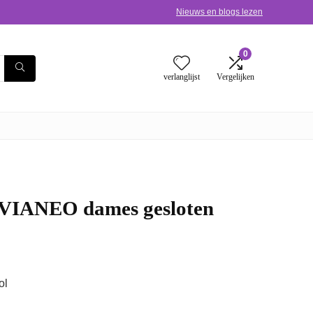
Nieuws en blogs lezen
0
verlanglijst
Vergelijken
CVIANEO dames gesloten
ol