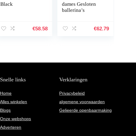
Black
dames Gesloten
ballerina’s
€
58.58
€
62.79
Snelle links
Verklaringen
Home
Privacybeleid
Alles winkelen
algemene voorwaarden
Blogs
Gelieerde openbaarmaking
Onze webshops
Adverteren