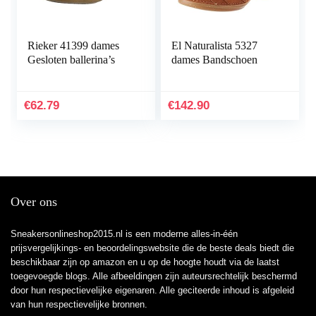
Rieker 41399 dames
El Naturalista 5327
Gesloten ballerina’s
dames Bandschoen
€
62.79
€
142.90
Over ons
Sneakersonlineshop2015.nl is een moderne alles-in-één
prijsvergelijkings- en beoordelingswebsite die de beste deals biedt die
beschikbaar zijn op amazon en u op de hoogte houdt via de laatst
toegevoegde blogs. Alle afbeeldingen zijn auteursrechtelijk beschermd
door hun respectievelijke eigenaren. Alle geciteerde inhoud is afgeleid
van hun respectievelijke bronnen.